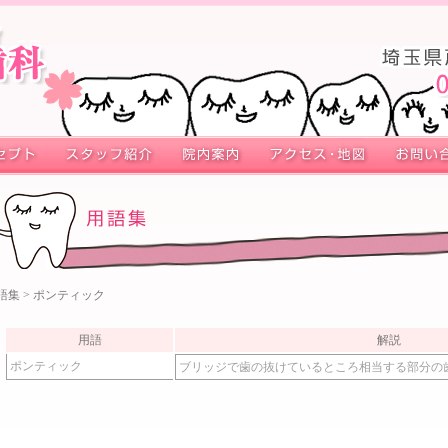
語集
> ポンティック
用語
解説
ポンティック
ブリッジで歯の抜けているところ相当する部分の