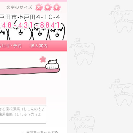
きる歯根膿瘍（しこんのうよ
歯周膿瘍（ししゅうのうよ
← 用語集一覧へもどる