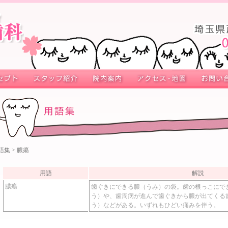
語集
> 膿瘍
用語
解説
膿瘍
歯ぐきにできる膿（うみ）の袋。歯の根っこにで
う）や、歯周病が進んで歯ぐきから膿が出てくる
う）などがある。いずれもひどい痛みを伴う。