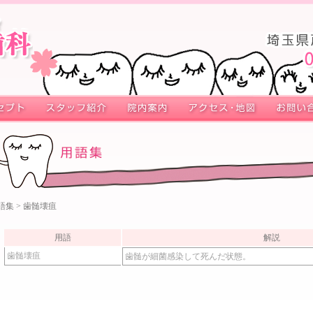
語集
> 歯髄壊疽
用語
解説
歯髄壊疽
歯髄が細菌感染して死んだ状態。