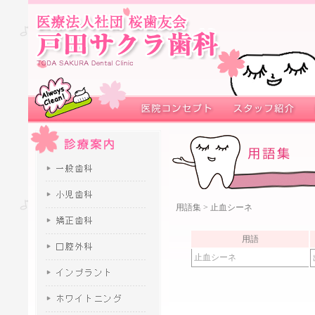
用語集
> 止血シーネ
用語
止血シーネ