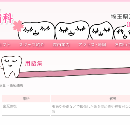
語集
> 歯冠修復
用語
解説
歯冠修復
虫歯や外傷などで損傷した歯を詰め物や被覆冠な
置