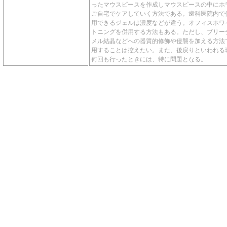
ったマウスピースを作成しマウスピースの中にホ
ご自宅でケアしていく方法である。歯科医院内で
用できるジェルは濃度などが違う。オフィスホワ
トニングを併用する方法もある。ただし、ブリー
メル結晶などへの器質的修飾や侵襲を加える方法
用することは控えたい。また、後戻りといわれる
何回も行ったときには、特に問題となる。