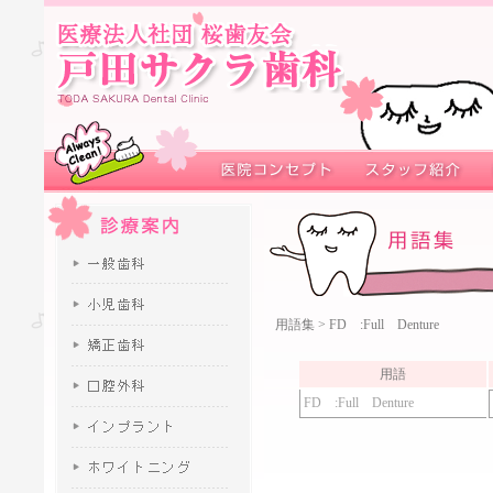
用語集
> FD :Full Denture
用語
FD :Full Denture