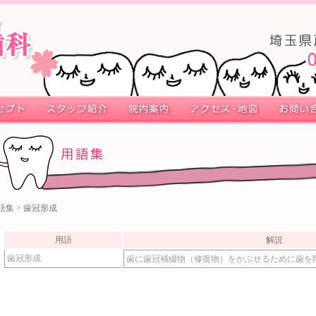
語集
> 歯冠形成
用語
解説
歯冠形成
歯に歯冠補綴物（修復物）をかぶせるために歯を