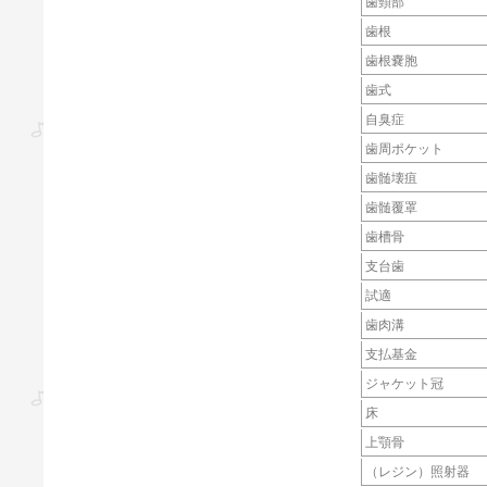
歯頸部
歯根
歯根嚢胞
歯式
自臭症
歯周ポケット
歯髄壊疽
歯髄覆罩
歯槽骨
支台歯
試適
歯肉溝
支払基金
ジャケット冠
床
上顎骨
（レジン）照射器