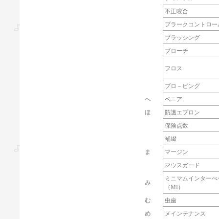
不正咬合
プラークコントロー
ブラッシング
ブローチ
フロス
プロ－ビング
へ
ベニア
ほ
防護エプロン
保険点数
補綴
ま
マージン
マウスガード
ミニマムインターべ
み
（MI）
む
虫歯
め
メインテナンス