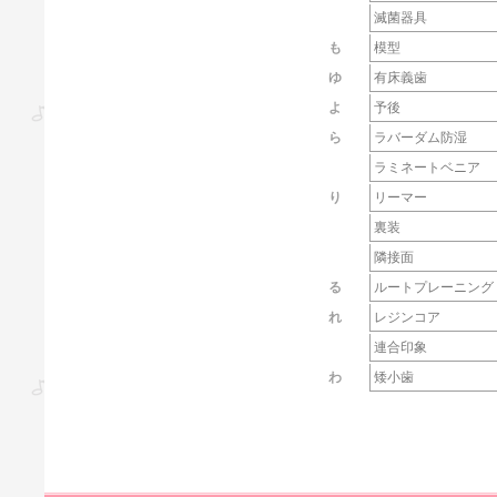
滅菌器具
も
模型
ゆ
有床義歯
よ
予後
ら
ラバーダム防湿
ラミネートベニア
り
リーマー
裏装
隣接面
る
ルートプレーニング
れ
レジンコア
連合印象
わ
矮小歯