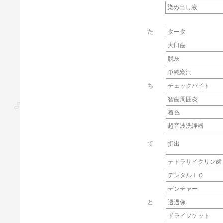
染め出し液
た
タータ
大臼歯
脱灰
単純窩洞
ち
チェックバイト
智歯周囲炎
着色
超音波洗浄器
て
挺出
テトラサイクリン歯
デンタルＩＱ
デンチャー
と
透過像
ドライソケット