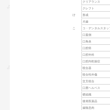
クリアランス
クレフト
け
形成
犬歯
こ
コ・デンタルスタッ
口蓋側
口角炎
口腔癌
口腔外科
口腔内乾燥症
咬合器
咬合性外傷
交叉咬合
口唇ヘルペス
硬組織
後発医薬品
歯髄息肉