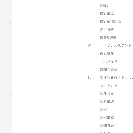
骨隆起
根管形成
根管長測定器
混合診療
根尖切除術
さ
サージカルステント
再石灰化
サホライド
暫間固定法
し
次亜塩素酸ナトリウ
シーラント
歯牙脱臼
歯科補綴
歯冠
歯冠形成
歯間乳頭