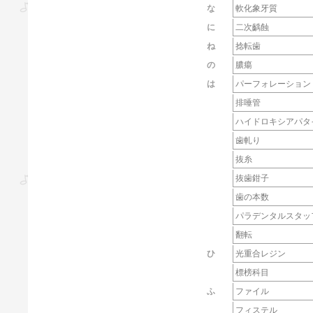
な
軟化象牙質
に
二次齲蝕
ね
捻転歯
の
膿瘍
は
パーフォレーション
排唾管
ハイドロキシアパタ
歯軋り
抜糸
抜歯鉗子
歯の本数
パラデンタルスタッ
翻転
ひ
光重合レジン
標榜科目
ふ
ファイル
フィステル