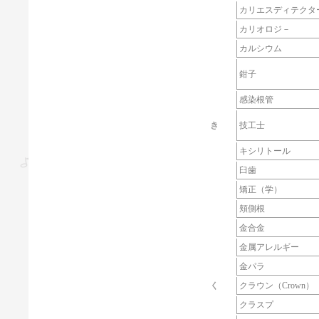
カリエスディテクタ
カリオロジ－
カルシウム
鉗子
感染根管
き
技工士
キシリトール
臼歯
矯正（学）
頬側根
金合金
金属アレルギー
金パラ
く
クラウン（Crown）
クラスプ