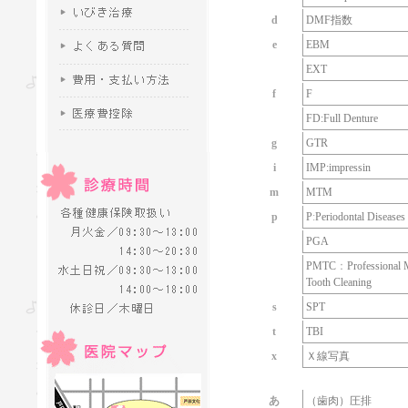
d
DMF指数
e
EBM
EXT
f
F
FD:Full Denture
g
GTR
i
IMP:impressin
m
MTM
p
P
:
Periodontal Diseases
PGA
PMTC
：
Professional 
Tooth Cleaning
s
SPT
t
TBI
x
Ｘ線写真
あ
（歯肉）圧排