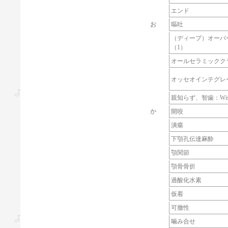
エンド
お
嘔吐
（ディープ）オーバ
（1）
オールセラミックク
オッセオインテグレ
親知らず、智歯：Wisdo
か
開咬
潰瘍
下顎孔伝達麻酔
顎関節
顎骨骨折
過酸化水素
仮着
可撤性
噛み合せ