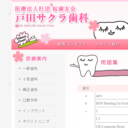
索引
a
apex
b
BOP
:
Bleeding On Pro
c
C
C3
CR
:
Composite Resin