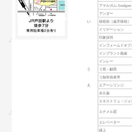
アマルガム
:
Amalgam
アンダー
い
移植術（歯牙移植）
イリゲーション
印象採得
インフォームドオプ
インプラント義歯
インレー
う
う窩・齲窩
う蝕有病者率
え
エアーシリンジ
永久歯
エキストリュ－ジョ
エナメル質
エレベーター
縁上