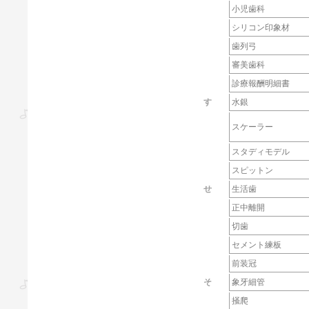
小児歯科
シリコン印象材
歯列弓
審美歯科
診療報酬明細書
す
水銀
スケーラー
スタディモデル
スピットン
せ
生活歯
正中離開
切歯
セメント練板
前装冠
そ
象牙細管
掻爬