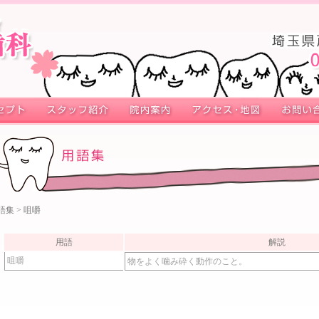
語集
> 咀嚼
用語
解説
咀嚼
物をよく噛み砕く動作のこと。