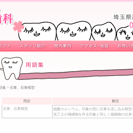
語集
> 石膏、石膏模型
用語
解説
石膏、石膏模型
硫酸カルシウム。印象の型に石膏を流し込み模型
技工士が補綴物を作る印象と同じく補綴物の出来