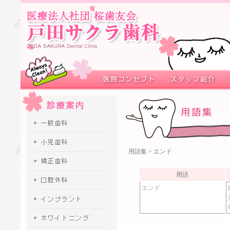
用語集
> エンド
用語
エンド