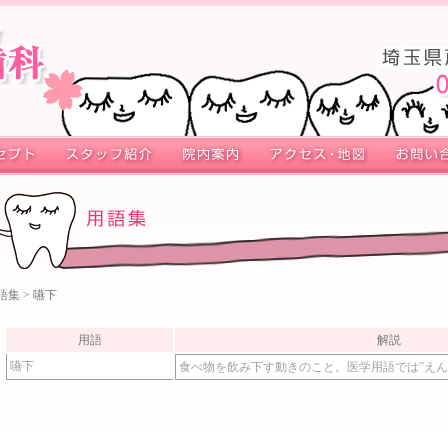
語集
> 嚥下
用語
解説
嚥下
食べ物を飲み下す動きのこと。医学用語では”えん