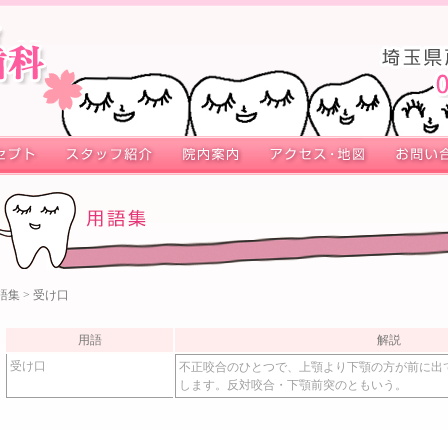
語集
> 受け口
用語
解説
受け口
不正咬合のひとつで、上顎より下顎の方が前に出
します。反対咬合・下顎前突のともいう。