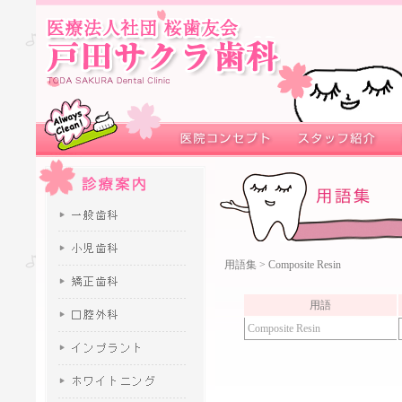
用語集
> Composite Resin
用語
Composite Resin